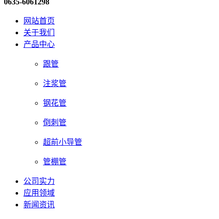
0635-6061298
网站首页
关于我们
产品中心
跟管
注浆管
钢花管
倒刺管
超前小导管
管棚管
公司实力
应用领域
新闻资讯